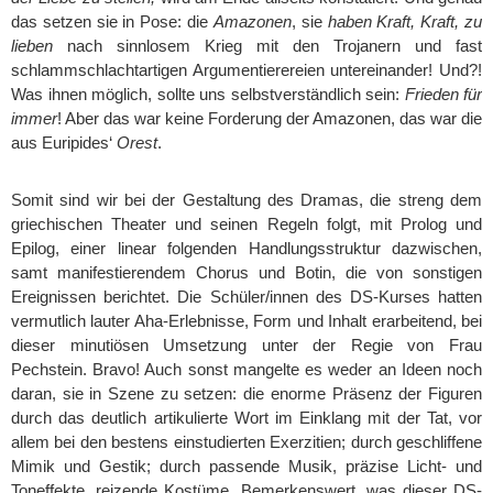
das setzen sie in Pose: die
Amazonen
, sie
haben Kraft,
Kraft, zu
lieben
nach sinnlosem Krieg mit den Trojanern und fast
schlammschlachtartigen Argumentierereien untereinander! Und?!
Was ihnen möglich, sollte uns selbstverständlich sein:
Frieden für
immer
! Aber das war keine Forderung der Amazonen, das war die
aus Euripides‘
Orest
.
Somit sind wir bei der Gestaltung des Dramas, die streng dem
griechischen Theater und seinen Regeln folgt, mit Prolog und
Epilog, einer linear folgenden Handlungsstruktur dazwischen,
samt manifestierendem Chorus und Botin, die von sonstigen
Ereignissen berichtet. Die Schüler/innen des DS-Kurses hatten
vermutlich lauter Aha-Erlebnisse, Form und Inhalt erarbeitend, bei
dieser minutiösen Umsetzung unter der Regie von Frau
Pechstein. Bravo! Auch sonst mangelte es weder an Ideen noch
daran, sie in Szene zu setzen: die enorme Präsenz der Figuren
durch das deutlich artikulierte Wort im Einklang mit der Tat, vor
allem bei den bestens einstudierten Exerzitien; durch geschliffene
Mimik und Gestik; durch passende Musik, präzise Licht- und
Toneffekte, reizende Kostüme. Bemerkenswert, was dieser DS-