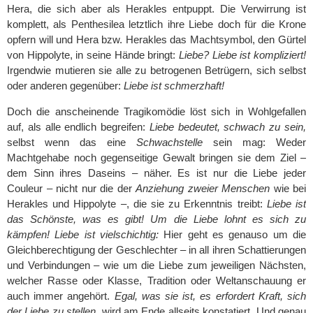
Hera, die sich aber als Herakles entpuppt. Die Verwirrung ist
komplett, als Penthesilea letztlich ihre Liebe doch für die Krone
opfern will und Hera bzw. Herakles das Machtsymbol, den Gürtel
von Hippolyte, in seine Hände bringt:
Liebe? Liebe ist kompliziert!
Irgendwie mutieren sie alle zu betrogenen Betrügern, sich selbst
oder anderen gegenüber:
Liebe ist schmerzhaft!
Doch die anscheinende Tragikomödie löst sich in Wohlgefallen
auf, als alle endlich begreifen:
Liebe bedeutet, schwach zu sein,
selbst wenn das eine
Schwachstelle
sein mag: Weder
Machtgehabe noch gegenseitige Gewalt bringen sie dem Ziel –
dem Sinn ihres Daseins – näher. Es ist nur die Liebe jeder
Couleur – nicht nur die der
Anziehung zweier Menschen
wie bei
Herakles und Hippolyte
–
, die sie zu Erkenntnis treibt:
Liebe ist
das Schönste, was es gibt!
Um die Liebe lohnt es sich zu
kämpfen! Liebe ist vielschichtig:
Hier geht es genauso um die
Gleichberechtigung der Geschlechter – in all ihren Schattierungen
und Verbindungen – wie um die Liebe zum jeweiligen Nächsten,
welcher Rasse oder Klasse, Tradition oder Weltanschauung er
auch immer angehört.
Egal, was sie ist, es erfordert Kraft, sich
der Liebe zu stellen,
wird am Ende allseits konstatiert. Und genau