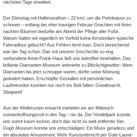
nächsten Tage erweitert.
Der Dienstag mit Halbmarathon – 22 km!, um die Portokasse zu
schonen – entlang der eher traurigen Februar-Grachten mit ihren
nackten Bäumen bedurfte am Abend der Pflege aller Füße.
Warum hatten wir eigentlich im Vorfeld keine Amsterdam-typische
Fahrradtour gebucht? Aus Fehlern lernt man. Doch bereichernd
war der Tag schon: Das mit unserer Geschichte so eng
verbundene Anne-Frank-Haus ließ uns betroffen innehalten. Das
brillante Diamanten-Museum animierte zu Blitzlichtgewitter: Wem
Diamanten bis jetzt schnuppe waren, dürfte seine Meinung
geändert haben. Erschöpfte Gestalten mit persönlichen
Laufrekorden konnten nur noch ins Bett fallen:
Goedenacht,
Slaapwel
!
Aus der
Welterusten
erwacht starteten wir am Mittwoch
sonnenhoffnungsvoll in den Tag – nix da. Der Vondelpark konnte
uns somit kaum locken, doch das nicht so weit entfernte
Van
Gogh Museum
konnte uns entschädigen: Ein Muss geradezu und
ein absolutes Amusement. Mehr
Kunstunterricht
per Gute-Laune-