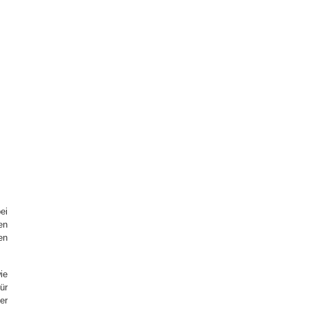
ei
en
en
ie
ür
er