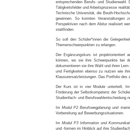
entsprechenden Berufs- und Studienwahl. D
Tätigkeitsfelder und Arbeitsprozesse reali
Technische Universität, die Beuth-Hochschu
gewinnen. So konnten Veranstaltungen zu
Perspektiven nach dem Abitur realisiert we
stattfinden.
So soll den Schüler*innen die Gelegenhei
Themenschwerpunkten zu erlangen.
Der Ergänzungskurs ist projektorientiert 
können, wo sie ihre Schwerpunkte bei de
dokumentieren sie ihre Wahl und ihren Lern-
und Fertigkeiten ebenso zu nutzen wie ihr
Klausurersatzleistungen. Das Portfolio des
Der Kurs ist in vier Module unterteilt. 
Förderung der Selbstkompetenz der Schüler*
Studienfach- und Berufswahlentscheidung n
Im
Modul P2 Berufswegplanung und -traini
Vorbereitung auf Bewerbungssituationen.
Im
Modul P3 Information und Kommunikat
und -formen im Hinblick auf ihre Studienfa