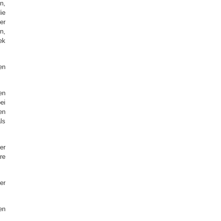
n,
ie
er
n,
ek
en
en
ei
en
ls
er
re
er
en