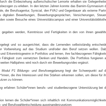
urch die Einbeziehung außerschulischer Lernorte erhalten sie Gelegenheite
tätsbezogen zu erleben. In den letzten Jahren konnte das Barnim-Gymnasium d
le, die Berufsagentur, Synicial, den FVAJ und Gegenbauer als externe Partn
 digitalen Bewerbungen, Bewerbungsgesprächen, Versicherungen, Steuer
rden sowie Besuche eines Universitätscampus und einer Universitätsbiblioth
t gegeben werden, Kenntnisse und Fertigkeiten in den von ihnen gewählt
angelegt und so ausgerichtet, dass die Lernenden selbstständig entscheid
r Vorbereitung auf das Studium und/oder den Beruf setzen wollen. Dab
 und Erkenntnisgewinn in Portfolios und lernen, ihre fachbezogenen Fähigkeit
e Fähigkeit zum vernetzten Denken und Handeln. Die Portfolios fungieren a
 zweiten Halbjahres wird noch durch ein Bewerbungsvideo ergänzt.
Im
Modul P1 Bildungs- und Berufswegplanung
liegt der Schwerpunkt auf d
innen, die ihre Interessen und ihre Stärken erkennen sollen, um diese für ih
utzen zu können.
ng
erfahren Schüler*innen berufs- und studienbezogene Unterstützung bei d
ion
lernen die Schüler*innen sich inhaltlich mit Kommunikationsmöglichkeit
ch- und Berufswahlentscheidung auseinanderzusetzen.