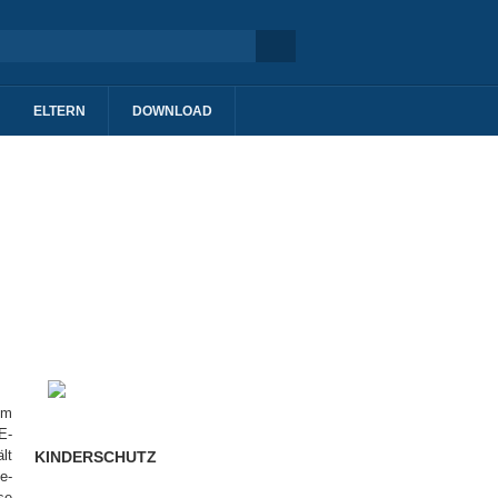
ELTERN
DOWNLOAD
im
E-
lt
KINDERSCHUTZ
e-
se