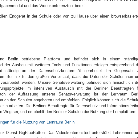
ufgabenmodul und das Videokonferenztool bereit.
len Endgerät in der Schule oder von zu Hause über einen browserbasiert
d Berlin betriebene Plattform und befindet sich in einem ständig
und der Ausbau mit weiteren Tools und Funktionen erfolgen entsprechend d
rd ständig an der Datenschutzkonformität gearbeitet. Im Gegensatz 
um Berlin z.B. den großen Vorteil auf, dass die Daten der Schülerinnen u
erarbeitet werden. Unsere Senatsverwaltung befindet sich hinsichtlich d
erungsprojekte im intensiven Austausch mit der Berliner Beauftragten f
 Nach der Auffassung unserer Senatsverwaltung ist der Lernraum Berl
r auch den Schulen angeboten und empfohlen. Folglich können sich die Schul
lin arbeiten. Die Berliner Beauftragte für Datenschutz und Informationsfreihe
n Weg sei, und empfiehlt den Berliner Schulen die Nutzung der Lernplattform.
ungen für die Nutzung von Lernraum Berlin
nz-Dienst BigBlueButton. Das Videokonferenztool unterstützt Lehrerinnen u