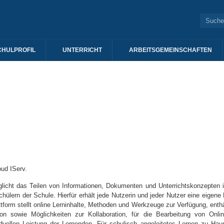
CHULPROFIL
UNTERRICHT
ARBEITSGEMEINSCHAFTEN
ud IServ.
licht das Teilen von Informationen, Dokumenten und Unterrichtskonzepten 
hülern der Schule. Hierfür erhält jede Nutzerin und jeder Nutzer eine eigene 
ttform stellt online Lerninhalte, Methoden und Werkzeuge zur Verfügung, enthä
ion sowie Möglichkeiten zur Kollaboration, für die Bearbeitung von Onlin
duellen Leistung der Lernenden. Für schulisch angeleitetes Lernen zu Hau