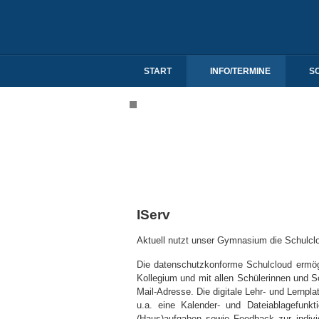
START
INFO/TERMINE
S
IServ
Aktuell nutzt unser Gymnasium die Schulclo
Die datenschutzkonforme Schulcloud ermög
Kollegium und mit allen Schülerinnen und Sc
Mail-Adresse. Die digitale Lehr- und Lernpla
u.a. eine Kalender- und Dateiablagefunkt
(Haus)aufgaben sowie Feedback zur indivi