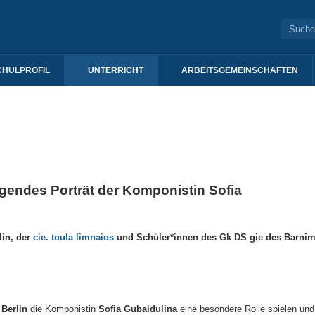
CHULPROFIL
UNTERRICHT
ARBEITSGEMEINSCHAFTEN
ingendes Porträt der Komponistin Sofia
lin, der
cie. toula limnaios
und Schüler*innen des Gk DS gie des Barnim
Berlin
die Komponistin
Sofia Gubaidulina
eine besondere Rolle spielen und