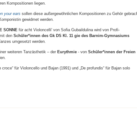
hren Kompositionen liegen.
n your ears
sollen diese außergewöhnlichen Kompositionen zu Gehör gebrac
n Komponistin gewidmet werden.
DE SONNE
für acht Violoncelli' von Sofia Gubaildulina wird von Profi-
 mit den
Schüler*innen des Gk DS Kl. 11 gie des Barnim-Gymnasiums
 Tanzes umgesetzt werden.
iner weiteren Tanzästhetik – der
Eurythmie
- von
Schüler*innen der Freien
den.
roce“ für Violoncello und Bajan (1991) und „De profundis“ für Bajan solo